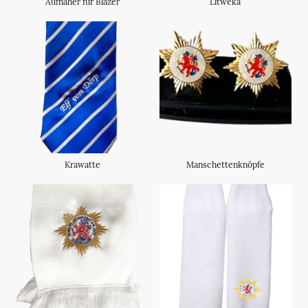
Aufnäher für Blazer
Litweka
Krawatte
Manschettenknöpfe